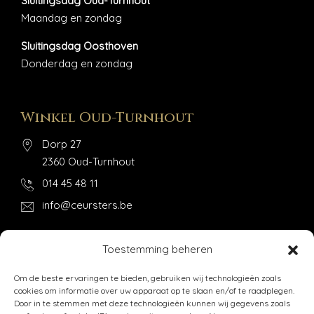
Sluitingsdag Oud-Turnhout
Maandag en zondag
Sluitingsdag Oosthoven
Donderdag en zondag
Winkel Oud-Turnhout
Dorp 27
2360 Oud-Turnhout
014 45 48 11
info@ceursters.be
Toestemming beheren
Winkel Oosthoven
Om de beste ervaringen te bieden, gebruiken wij technologieën zoals
Steenweg op Ravels 85
cookies om informatie over uw apparaat op te slaan en/of te raadplegen.
Door in te stemmen met deze technologieën kunnen wij gegevens zoals
2360 Oud-Turnhout